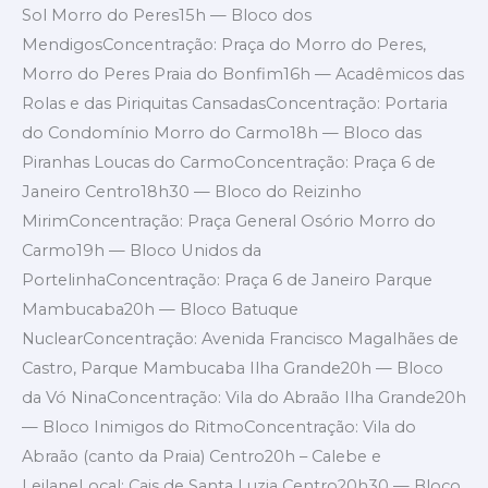
Sol Morro do Peres15h — Bloco dos
MendigosConcentração: Praça do Morro do Peres,
Morro do Peres Praia do Bonfim16h — Acadêmicos das
Rolas e das Piriquitas CansadasConcentração: Portaria
do Condomínio Morro do Carmo18h — Bloco das
Piranhas Loucas do CarmoConcentração: Praça 6 de
Janeiro Centro18h30 — Bloco do Reizinho
MirimConcentração: Praça General Osório Morro do
Carmo19h — Bloco Unidos da
PortelinhaConcentração: Praça 6 de Janeiro Parque
Mambucaba20h — Bloco Batuque
NuclearConcentração: Avenida Francisco Magalhães de
Castro, Parque Mambucaba Ilha Grande20h — Bloco
da Vó NinaConcentração: Vila do Abraão Ilha Grande20h
— Bloco Inimigos do RitmoConcentração: Vila do
Abraão (canto da Praia) Centro20h – Calebe e
LeilaneLocal: Cais de Santa Luzia Centro20h30 — Bloco