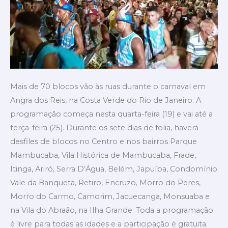
carnaval
em
Angra
dos
Reis
Mais de 70 blocos vão às ruas durante o carnaval em
Angra dos Reis, na Costa Verde do Rio de Janeiro. A
programação começa nesta quarta-feira (19) e vai até a
terça-feira (25). Durante os sete dias de folia, haverá
desfiles de blocos no Centro e nos bairros Parque
Mambucaba, Vila Histórica de Mambucaba, Frade,
Itinga, Ariró, Serra D’Água, Belém, Japuíba, Condomínio
Vale da Banqueta, Retiro, Encruzo, Morro do Peres,
Morro do Carmo, Camorim, Jacuecanga, Monsuaba e
na Vila do Abraão, na Ilha Grande. Toda a programação
é livre para todas as idades e a participação é gratuita.