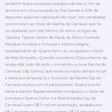
também foram sorteados passeios de barco, fim de
semana em uma pousada na Ilha Grande e 50% de
desconto para tirar habilitação.No total, oito candidatas
concorreram ao título de Rainha do Carnaval, que foi
conquistado por Lidy Santos, do bloco Amigos da
Japuíba. Tayene Hellen de Paula, do Bloco Conexão
Rekebra, foi eleita a Princesa e Mônica Regina,
representante do Quarta Sem Lei, conquistou o título
de Miss Simpatia.– Quando colocamos Deus à frente da
nossa vida, tudo dá certo – comentou a nova Rainha do
Carnaval, Lidy Santos, que mostrou muito samba no pé
e esbanjou simpatia.Já o Concurso da Rainha Gay do
Carnaval contou com 9 participantes. Jéssica Lins foi
eleita a Rainha, Nayara Meirelles conquistou o título de
princesa e Serena Delon é a Miss Simpatia Gay do
Carnaval.Foram R$ 9 mil em premiação, divididos em
R$ 2 mil para os primeiros lugares, R$ 1,5 mil para as