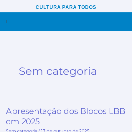
Ir
CULTURA PARA TODOS
para
Menu
o
conteúdo
Sem categoria
Apresentação dos Blocos LBB
Apresentação
dos
em 2025
Blocos
Sem categoria
/
17 de outubro de 2025