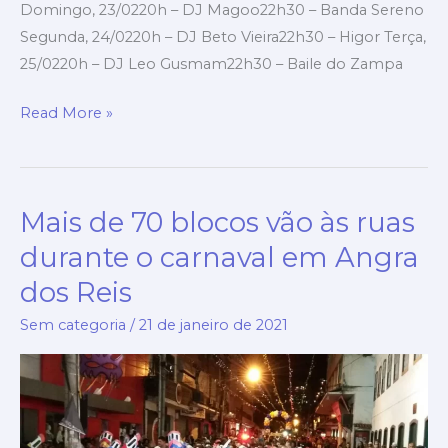
Domingo, 23/0220h – DJ Magoo22h30 – Banda Sereno
Segunda, 24/0220h – DJ Beto Vieira22h30 – Higor Terça,
25/0220h – DJ Leo Gusmam22h30 – Baile do Zampa
Read More »
Mais de 70 blocos vão às ruas
Mais
de
durante o carnaval em Angra
70
dos Reis
blocos
vão
Sem categoria
/
21 de janeiro de 2021
às
ruas
durante
o