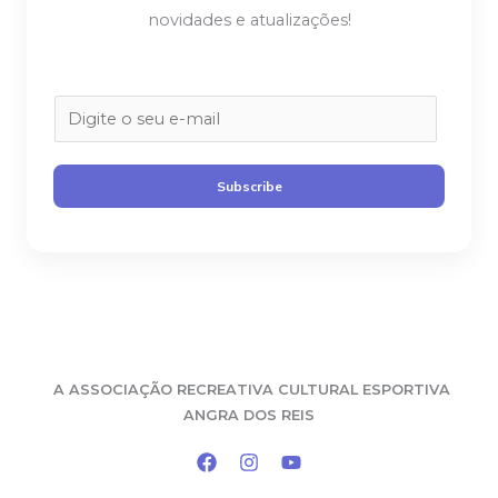
novidades e atualizações!
E
m
a
Subscribe
i
l
*
A
ASSOCIAÇÃO RECREATIVA CULTURAL ESPORTIVA
ANGRA DOS REIS