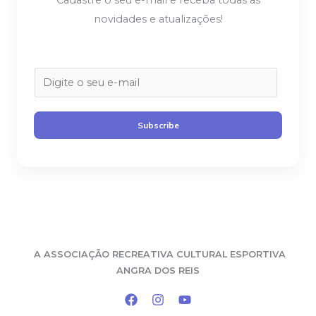
Cadastre o seu e-mail e receba todas as
novidades e atualizações!
E
m
a
Subscribe
i
l
*
A
ASSOCIAÇÃO RECREATIVA CULTURAL ESPORTIVA
ANGRA DOS REIS