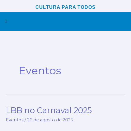
Ir
CULTURA PARA TODOS
para
Menu
o
conteúdo
Eventos
LBB no Carnaval 2025
LBB
no
Eventos
/
26 de agosto de 2025
Carnaval