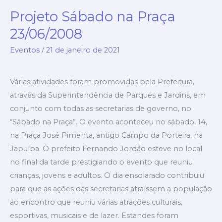
Projeto Sábado na Praça
Projeto
Sábado
23/06/2008
na
Eventos
/
21 de janeiro de 2021
Praça
23/06/2008
Várias atividades foram promovidas pela Prefeitura,
através da Superintendência de Parques e Jardins, em
conjunto com todas as secretarias de governo, no
“Sábado na Praça”. O evento aconteceu no sábado, 14,
na Praça José Pimenta, antigo Campo da Porteira, na
Japuíba. O prefeito Fernando Jordão esteve no local
no final da tarde prestigiando o evento que reuniu
crianças, jovens e adultos. O dia ensolarado contribuiu
para que as ações das secretarias atraíssem a população
ao encontro que reuniu várias atrações culturais,
esportivas, musicais e de lazer. Estandes foram