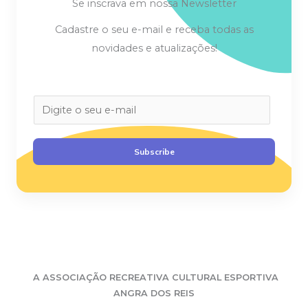
Se inscrava em nossa Newsletter
Cadastre o seu e-mail e receba todas as
novidades e atualizações!
E
m
a
Subscribe
i
l
*
A
ASSOCIAÇÃO RECREATIVA CULTURAL ESPORTIVA
ANGRA DOS REIS