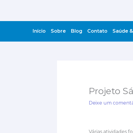
Ir
para
o
conteúdo
Início
Sobre
Blog
Contato
Saúde &
Projeto S
Deixe um comentá
Várias atividades 