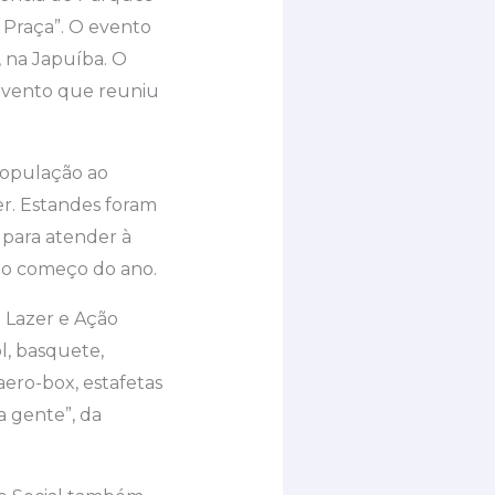
 Praça”. O evento
, na Japuíba. O
 evento que reuniu
 população ao
zer. Estandes foram
 para atender à
no começo do ano.
e Lazer e Ação
l, basquete,
aero-box, estafetas
a gente”, da