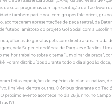
rência de Assistência Social (CRAs), da Secretaria de A
vés de seus programas com apresentação de Tae kwon do 
idade também participou com grupos folclóricos, grupo
so, aconteceram apresentações de peça teatral, da Bater
 de futebol amistoso do projeto Gol Social com a Escolinh
inda, oficinas de garrafas pets com direito a uma muda d
nagem, pela Superintendência de Parques e Jardins. Um
 melhor trabalho sobre o tema “Um olhar da praça”, 
ê. Foram distribuídos durante todo o dia algodão doce,
SAAE.
ram feitas exposições de espécies de plantas nativas, de
vo, Ilha Viva, dentre outras. O ônibus itinerante do Tecl
a. O próximo evento acontece no dia 28 junho, no Campo
 às 17h.