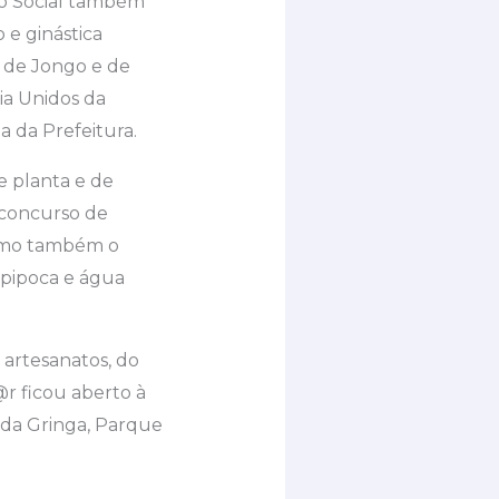
ção Social também
e ginástica
 de Jongo e de
ia Unidos da
a da Prefeitura.
e planta e de
 concurso de
como também o
 pipoca e água
 artesanatos, do
@r ficou aberto à
 da Gringa, Parque