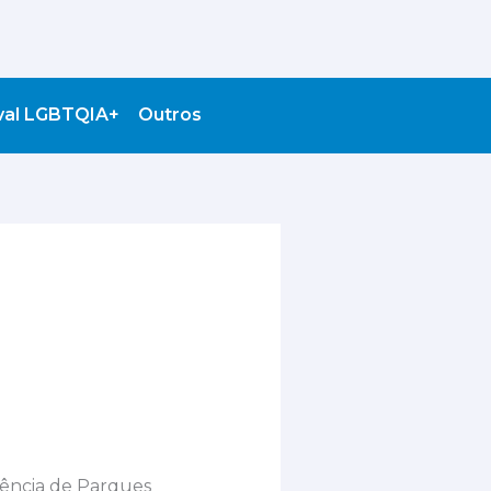
val LGBTQIA+
Outros
dência de Parques