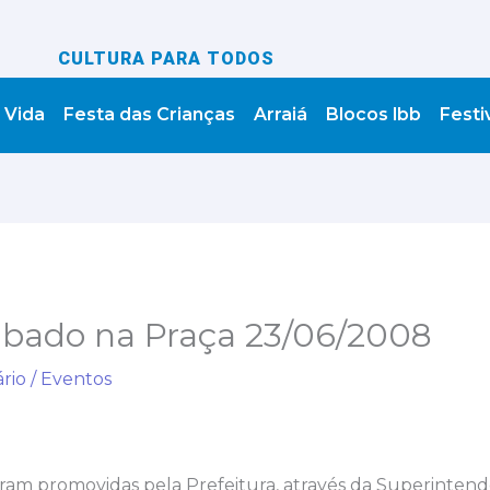
CULTURA PARA TODOS
 Vida
Festa das Crianças
Arraiá
Blocos lbb
Festi
ábado na Praça 23/06/2008
rio
/
Eventos
foram promovidas pela Prefeitura, através da Superinten