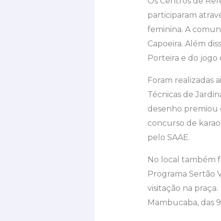
Os Centros de Refe
participaram atra
feminina. A comun
Capoeira. Além dis
Porteira e do jogo
Foram realizadas a
Técnicas de Jardi
desenho premiou o
concurso de karaok
pelo 
No local também fo
Programa Sertão Vi
visitação na praç
Mambucaba, das 9h